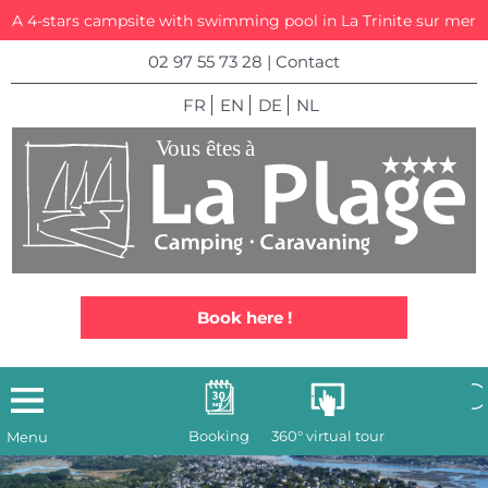
A 4-stars campsite with swimming pool in La Trinite sur mer
02 97 55 73 28
|
Contact
FR
EN
DE
NL
Book here !
Booking
360° virtual tour
Menu