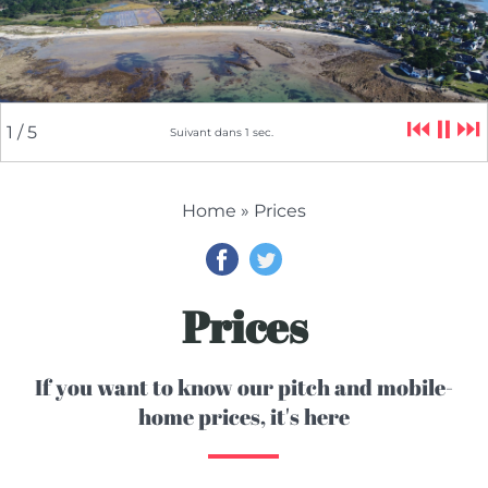
⏮
⏸
⏭
2
/ 5
Suivant dans
5
sec.
Home
» Prices
Prices
If you want to know our pitch and mobile-
home prices, it's here