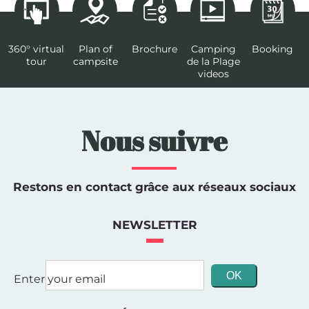
360° virtual
Plan of
Brochure
Camping
Booking
tour
campsite
de la Plage
videos
Nous suivre
Restons en contact grâce aux réseaux sociaux
NEWSLETTER
Enter your email