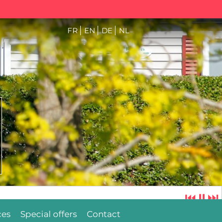
FR
EN
DE
NL
⏮
⏸
⏭
ces
Special offers
Contact