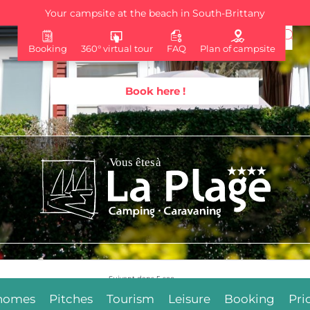
Your campsite at the beach in South-Brittany
Booking
360° virtual tour
FAQ
Plan of campsite
Book here !
Suivant dans
4
sec.
 homes
Pitches
Tourism
Leisure
Booking
Pri