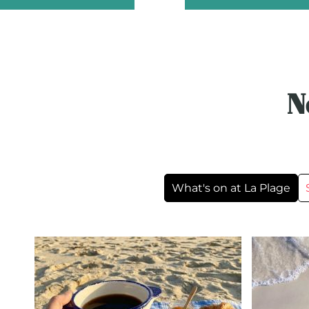
N
What's on at La Plage