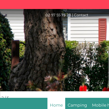
02 97 55 73 28
|
Contact
2
/ 5
Home
Camping
Mobile